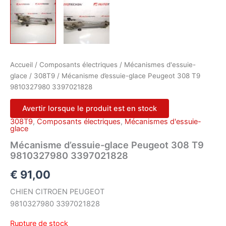
Accueil
/
Composants électriques
/
Mécanismes d'essuie-
glace
/
308T9
/ Mécanisme d’essuie-glace Peugeot 308 T9
9810327980 3397021828
Avertir lorsque le produit est en stock
308T9
,
Composants électriques
,
Mécanismes d'essuie-
glace
Mécanisme d’essuie-glace Peugeot 308 T9
9810327980 3397021828
€
91,00
CHIEN CITROEN PEUGEOT
9810327980 3397021828
Rupture de stock