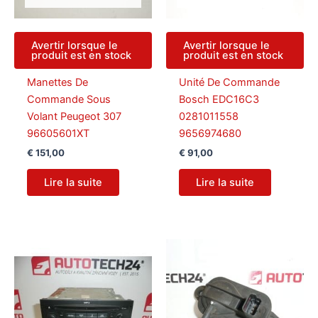
Avertir lorsque le
Avertir lorsque le
produit est en stock
produit est en stock
Manettes De
Unité De Commande
Commande Sous
Bosch EDC16C3
Volant Peugeot 307
0281011558
96605601XT
9656974680
€
151,00
€
91,00
Lire la suite
Lire la suite