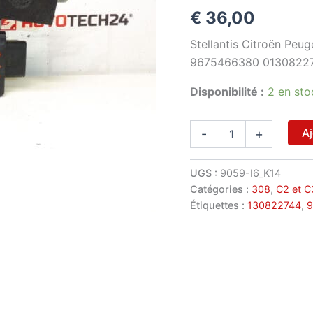
€
36,00
Stellantis Citroën Peug
9675466380 0130822
Disponibilité :
2 en sto
quantité
Aj
-
+
de
Moteur
de
UGS :
9059-I6_K14
lève-
Catégories :
308
,
C2 et C
vitre
Étiquettes :
130822744
,
9
arrière
droit
Peugeot
308
9675466380