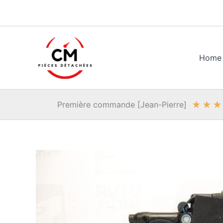
Aller
au
contenu
Home
★
★
★
Première commande [Jean-Pierre]