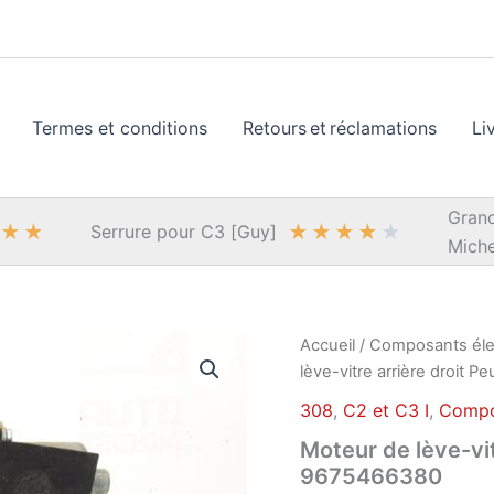
Termes et conditions
Retours et réclamations
Li
Grand
★
★
★
★
★
★
★
Serrure pour C3 [Guy]
Miche
Accueil
/
Composants éle
lève-vitre arrière droit
308
,
C2 et C3 I
,
Compo
Moteur de lève-vi
9675466380