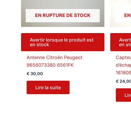
EN RUPTURE DE STOCK
EN
Avertir lorsque le produit est
Avert
en stock
en s
Antenne Citroën Peugeot
Capteu
9656073380 6561FK
d’éch
16180
€
30,00
€
24,0
Lire la suite
Lir