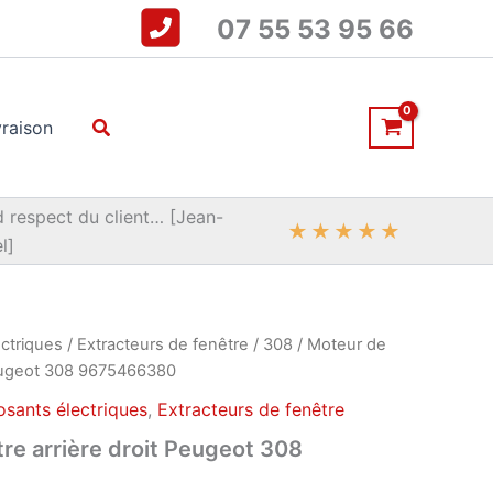
07 55 53 95 66
Rechercher
vraison
 respect du client… [Jean-
★
★
★
★
★
l]
ctriques
/
Extracteurs de fenêtre
/
308
/ Moteur de
 Peugeot 308 9675466380
sants électriques
,
Extracteurs de fenêtre
tre arrière droit Peugeot 308