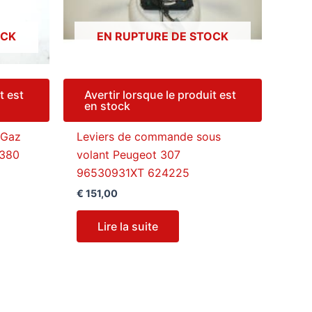
OCK
EN RUPTURE DE STOCK
t est
Avertir lorsque le produit est
en stock
 Gaz
Leviers de commande sous
8380
volant Peugeot 307
96530931XT 624225
€
151,00
Lire la suite