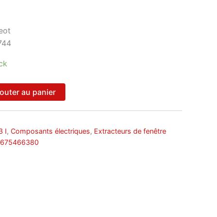
eot
744
ck
outer au panier
3 I
,
Composants électriques
,
Extracteurs de fenêtre
675466380