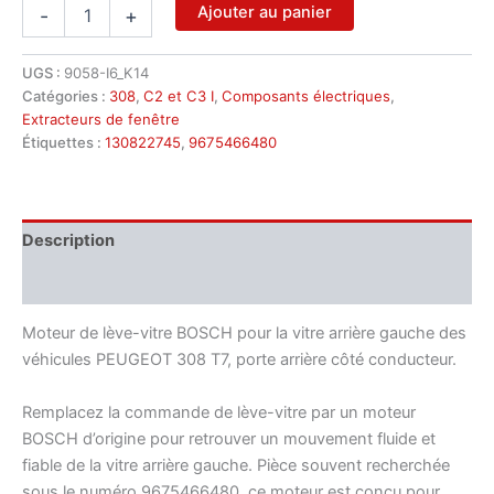
quantité
Ajouter au panier
-
+
de
Moteur
de
UGS :
9058-I6_K14
lève-
Catégories :
308
,
C2 et C3 I
,
Composants électriques
,
vitre
Extracteurs de fenêtre
arrière
Étiquettes :
130822745
,
9675466480
gauche
Peugeot
308
9675466480
Description
Informations complémentaires
Moteur de lève-vitre BOSCH pour la vitre arrière gauche des
véhicules PEUGEOT 308 T7, porte arrière côté conducteur.
Remplacez la commande de lève-vitre par un moteur
BOSCH d’origine pour retrouver un mouvement fluide et
fiable de la vitre arrière gauche. Pièce souvent recherchée
sous le numéro 9675466480, ce moteur est conçu pour