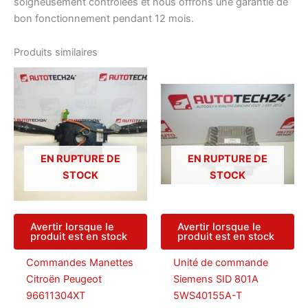
soigneusement contrôlées et nous offrons une garantie de
bon fonctionnement pendant 12 mois.
Produits similaires
EN RUPTURE DE
EN RUPTURE DE
STOCK
STOCK
Avertir lorsque le
Avertir lorsque le
produit est en stock
produit est en stock
Commandes Manettes
Unité de commande
Citroën Peugeot
Siemens SID 801A
96611304XT
5WS40155A-T