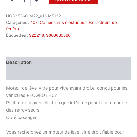
-
+
de
Moteur
de
UGS :
5360-M22_K16 M5122
lève-
Catégories :
407
,
Composants électriques
,
Extracteurs de
vitre
fenêtre
droit
Étiquettes :
9222Y8
,
9663036380
pour
Peugeot
407
-
Description
9663036380,
9222Y8
Informations complémentaires
Moteur de lève-vitre pour vitre avant droite, conçu pour les
véhicules PEUGEOT 407.
Petit moteur avec électronique intégrée pour la commande
des rétroviseurs.
Côté passager.
Vous recherchez un moteur de lève-vitre droit fiable pour