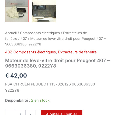
Accueil
/
Composants électriques
/
Extracteurs de
fenêtre
/
407
/ Moteur de lève-vitre droit pour Peugeot 407 –
9663036380, 9222Y8
407
,
Composants électriques
,
Extracteurs de fenêtre
Moteur de lève-vitre droit pour Peugeot 407 –
9663036380, 9222Y8
€
42,00
PSA CITROËN PEUGEOT 1137328126 9663036380
9222Y8
Disponibilité :
2 en stock
quantité
Ajouter au panier