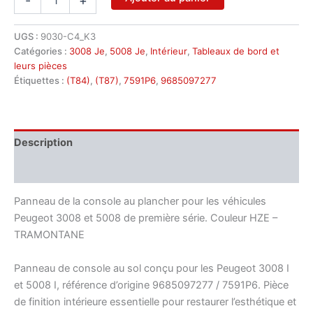
-
+
de
Panneau
De
UGS :
9030-C4_K3
La
Catégories :
3008 Je
,
5008 Je
,
Intérieur
,
Tableaux de bord et
Console
leurs pièces
De
Étiquettes :
(T84)
,
(T87)
,
7591P6
,
9685097277
Plancher
Pour
Peugeot
3008
Description
5008
9685097277
Informations complémentaires
7591P6
Panneau de la console au plancher pour les véhicules
Peugeot 3008 et 5008 de première série. Couleur HZE –
TRAMONTANE
Panneau de console au sol conçu pour les Peugeot 3008 I
et 5008 I, référence d’origine 9685097277 / 7591P6. Pièce
de finition intérieure essentielle pour restaurer l’esthétique et