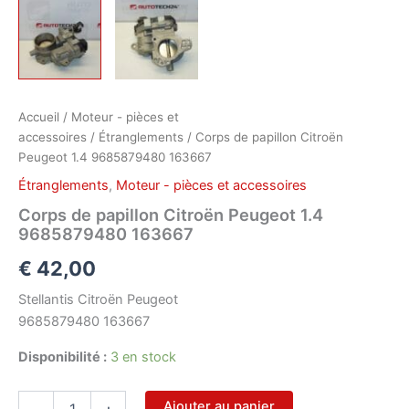
Accueil
/
Moteur - pièces et
accessoires
/
Étranglements
/ Corps de papillon Citroën
Peugeot 1.4 9685879480 163667
Étranglements
,
Moteur - pièces et accessoires
Corps de papillon Citroën Peugeot 1.4
9685879480 163667
€
42,00
Stellantis Citroën Peugeot
9685879480 163667
Disponibilité :
3 en stock
quantité
Ajouter au panier