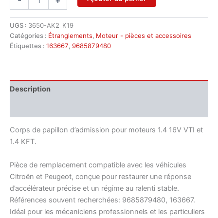
-
+
de
Corps
de
UGS :
3650-AK2_K19
papillon
Catégories :
Étranglements
,
Moteur - pièces et accessoires
Citroën
Étiquettes :
163667
,
9685879480
Peugeot
1.4
9685879480
163667
Description
Informations complémentaires
Corps de papillon d’admission pour moteurs 1.4 16V VTI et
1.4 KFT.
Pièce de remplacement compatible avec les véhicules
Citroën et Peugeot, conçue pour restaurer une réponse
d’accélérateur précise et un régime au ralenti stable.
Références souvent recherchées: 9685879480, 163667.
Idéal pour les mécaniciens professionnels et les particuliers