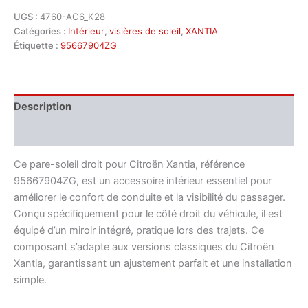
Pare-
UGS :
4760-AC6_K28
soleil
Catégories :
Intérieur
,
visières de soleil
,
XANTIA
droit
d'occasion
Étiquette :
95667904ZG
Citroën
Xantia
95667904ZG
Description
Informations complémentaires
Ce pare-soleil droit pour Citroën Xantia, référence
95667904ZG, est un accessoire intérieur essentiel pour
améliorer le confort de conduite et la visibilité du passager.
Conçu spécifiquement pour le côté droit du véhicule, il est
équipé d’un miroir intégré, pratique lors des trajets. Ce
composant s’adapte aux versions classiques du Citroën
Xantia, garantissant un ajustement parfait et une installation
simple.