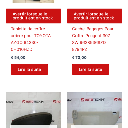
Avertir lorsque le
Avertir lorsque le
produit est en stock
produit est en stock
Tablette de coffre
Cache-Bagages Pour
arrière pour TOYOTA
Coffre Peugeot 307
AYGO 64330-
SW 96389368ZD
0H010HZD
8794PZ
€
54,00
€
73,00
Lire la suite
Lire la suite