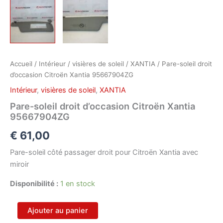
Accueil
/
Intérieur
/
visières de soleil
/
XANTIA
/ Pare-soleil droit
d’occasion Citroën Xantia 95667904ZG
Intérieur
,
visières de soleil
,
XANTIA
Pare-soleil droit d’occasion Citroën Xantia
95667904ZG
€
61,00
Pare-soleil côté passager droit pour Citroën Xantia avec
miroir
Disponibilité :
1 en stock
quantité
Ajouter au panier
de