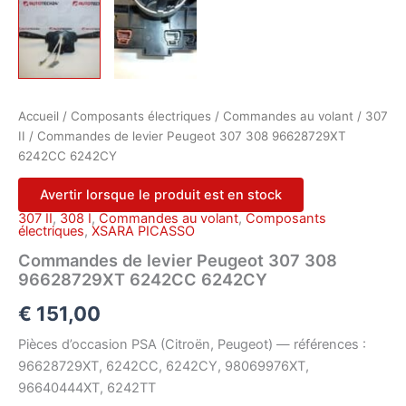
Accueil
/
Composants électriques
/
Commandes au volant
/
307
II
/ Commandes de levier Peugeot 307 308 96628729XT
6242CC 6242CY
Avertir lorsque le produit est en stock
307 II
,
308 I
,
Commandes au volant
,
Composants
électriques
,
XSARA PICASSO
Commandes de levier Peugeot 307 308
96628729XT 6242CC 6242CY
€
151,00
Pièces d’occasion PSA (Citroën, Peugeot) — références :
96628729XT, 6242CC, 6242CY, 98069976XT,
96640444XT, 6242TT