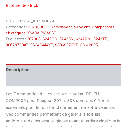
Rupture de stock
UGS :
3029-A1_K32 M3029
Catégories :
307 II
,
308 I
,
Commandes au volant
,
Composants
électriques
,
XSARA PICASSO
Étiquettes :
307308
,
6242CC
,
6242CY
,
6242KN.
,
6242TT
,
96628729XT
,
96640444XT
,
98069976XT
,
COM2005
Description
Informations complémentaires
Les Commandes de Levier sous le volant DELPHI
COM2005 pour Peugeot 307 et 308 sont des éléments
essentiels pour le bon fonctionnement de votre véhicule.
Ces commandes permettent de gérer à la fois les
antibrouillards, les essuie-glaces avant et arrière ainsi que le