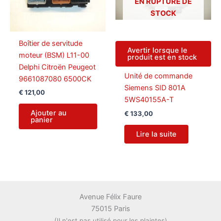
EN RUPTURE DE
STOCK
Boîtier de servitude
Avertir lorsque le
moteur (BSM) L11-00
produit est en stock
Delphi Citroën Peugeot
Unité de commande
9661087080 6500CK
Siemens SID 801A
€
121,00
5WS40155A-T
Ajouter au
€
133,00
panier
Lire la suite
Avenue Félix Faure
75015 Paris
(Il n'est pas utilisé pour les plaintes)