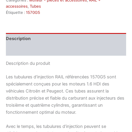
Catégories :
Moteur - pièces et accessoires
,
RAIL +
Citroën
Peugeot
accessoires
,
Tubes
1570G5
Étiquette :
1570G5
Description
Informations complémentaires
Description du produit
Les tubulures d’injection RAIL référencées 1570G5 sont
spécialement conçues pour les moteurs 1.6 HDI des
véhicules Citroën et Peugeot. Ces tubes assurent la
distribution précise et fiable du carburant aux injecteurs des
troisième et quatrième cylindres, garantissant un
fonctionnement optimal du moteur.
Avec le temps, les tubulures d’injection peuvent se