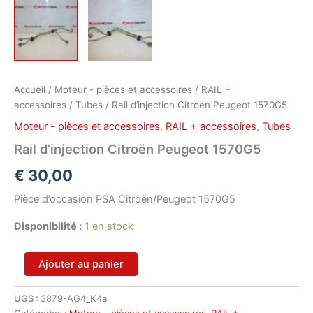
Accueil
/
Moteur - pièces et accessoires
/
RAIL +
accessoires
/
Tubes
/ Rail d’injection Citroën Peugeot 1570G5
Moteur - pièces et accessoires
,
RAIL + accessoires
,
Tubes
Rail d’injection Citroën Peugeot 1570G5
€
30,00
Pièce d’occasion PSA Citroën/Peugeot 1570G5
Disponibilité :
1 en stock
quantité
Ajouter au panier
de
Rail
UGS :
3879-AG4_K4a
d'injection