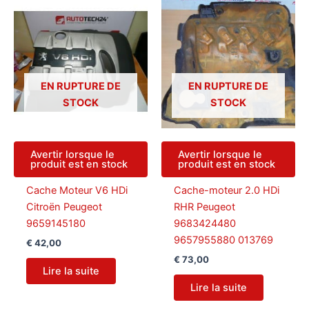
EN RUPTURE DE
EN RUPTURE DE
STOCK
STOCK
Avertir lorsque le
Avertir lorsque le
produit est en stock
produit est en stock
Cache Moteur V6 HDi
Cache-moteur 2.0 HDi
Citroën Peugeot
RHR Peugeot
9659145180
9683424480
9657955880 013769
€
42,00
€
73,00
Lire la suite
Lire la suite