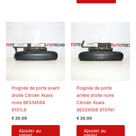
Poignée de porte avant
Poignée de porte
droite Citroën Xsara
arrière droite noire
noire 96334564
Citroën Xsara
9101L9
96334566 9101N1
€
20,00
€
20,00
Ajouter au
Ajouter au
panier
panier