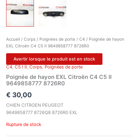
Accueil
/
Corps
/
Poignées de porte
/
C4
/ Poignée de hayon
EXL Citroën C4 C5 II 9649858777 8726R0
Avertir lorsque le produit est en stock
C4
,
C5 I II
,
Corps
,
Poignées de porte
Poignée de hayon EXL Citroën C4 C5 II
9649858777 8726R0
€
30,00
CHIEN CITROEN PEUGEOT
9649858777 8726Q8 8726R0 EXL
Rupture de stock