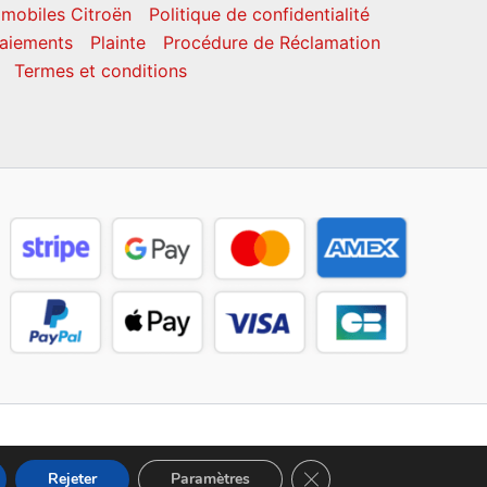
mobiles Citroën
Politique de confidentialité
aiements
Plainte
Procédure de Réclamation
Termes et conditions
Fermer la bannière des c
Rejeter
Paramètres