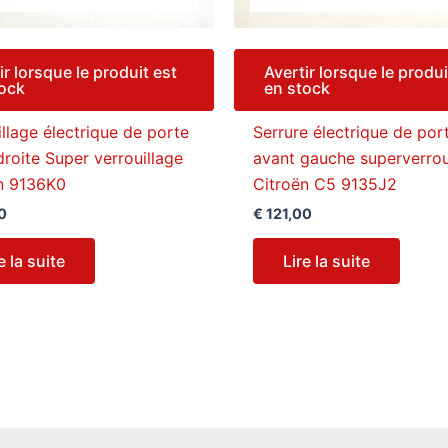
ir lorsque le produit est
Avertir lorsque le produi
tock
en stock
illage électrique de porte
Serrure électrique de por
droite Super verrouillage
avant gauche superverrou
n 9136K0
Citroën C5 9135J2
0
€
121,00
e la suite
Lire la suite