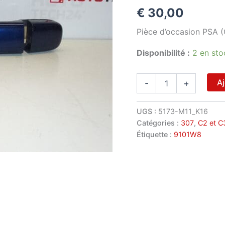
€
30,00
Pièce d’occasion PSA (
Disponibilité :
2 en sto
quantité
Aj
-
+
de
Poignée
de
UGS :
5173-M11_K16
porte
Catégories :
307
,
C2 et C
bleue
Étiquette :
9101W8
pour
Citroën/Peugeot
EGE
9101W8