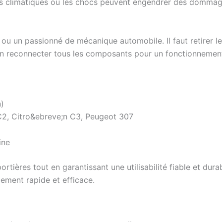
ents climatiques ou les chocs peuvent engendrer des dommag
 ou un passionné de mécanique automobile. Il faut retirer 
bien reconnecter tous les composants pour un fonctionnemen
)
C2, Citro&ebreve;n C3, Peugeot 307
ine
portières tout en garantissant une utilisabilité fiable et 
ement rapide et efficace.