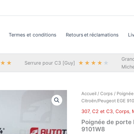
Termes et conditions
Retours et réclamations
Li
Grand
★
★
★
★
★
★
★
Serrure pour C3 [Guy]
Miche
Accueil
/
Corps
/
Poignée
Citroën/Peugeot EGE 91
307
,
C2 et C3
,
Corps
,
Poignée de porte
9101W8