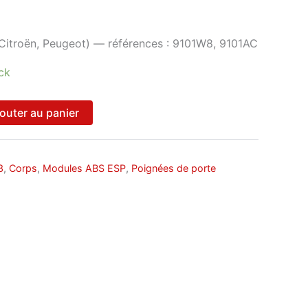
Citroën, Peugeot) — références : 9101W8, 9101AC
ck
outer au panier
3
,
Corps
,
Modules ABS ESP
,
Poignées de porte