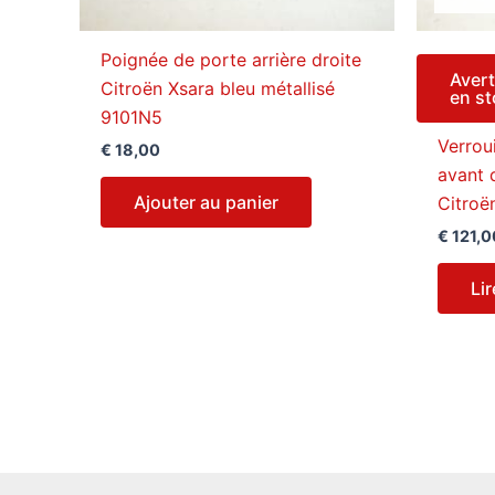
Poignée de porte arrière droite
Avert
Citroën Xsara bleu métallisé
en s
9101N5
Verrou
€
18,00
avant 
Ajouter au panier
Citroë
€
121,0
Lir