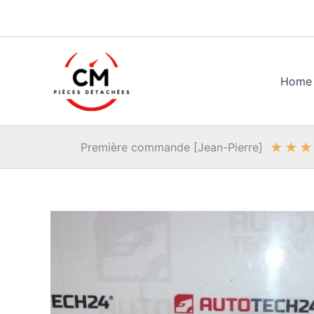
Aller
au
contenu
Home
★
★
★
Première commande [Jean-Pierre]