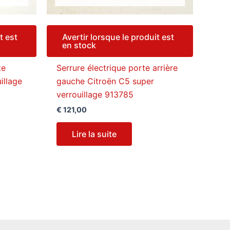
t est
Avertir lorsque le produit est
en stock
te
Serrure électrique porte arrière
illage
gauche Citroën C5 super
verrouillage 913785
€
121,00
Lire la suite