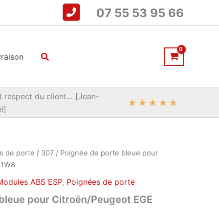
07 55 53 95 66
Rechercher
vraison
 respect du client… [Jean-
★
★
★
★
★
l]
s de porte
/
307
/ Poignée de porte bleue pour
01W8
Modules ABS ESP
,
Poignées de porte
 bleue pour Citroën/Peugeot EGE