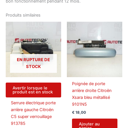
bon fonctionnement pendant 12 mois.
Produits similaires
EN RUPTURE DE
STOCK
Poignée de porte
Avertir lorsque le
arrière droite Citroën
produit est en stock
Xsara bleu métallisé
Serrure électrique porte
9101N5
arrière gauche Citroën
€
18,00
C5 super verrouillage
913785
Ajouter au