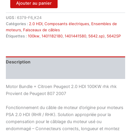
quantité
Ajouter au panier
de
Pièce
UGS :
6379-F6_K24
d'occasion
Catégories :
2.0 HDI
,
Composants électriques
,
Ensembles de
Citroën/Peugeot
2.0
moteurs
,
Faisceaux de câbles
HDi
Étiquettes :
100kw
,
1401182180
,
1401441580
,
5642.sp)
,
5642SP
RHR
1401182180
1401441580
5642SP
Description
Informations complémentaires
Motor Bundle + Citroen Peugeot 2.0 HDI 100KW rhk rhk
Provient de Peugeot 807 2007
Fonctionnement du câble de moteur d’origine pour moteurs
PSA 2.0 HDI (RHR / RHK). Solution appropriée pour la
compensation pour le câblage du moteur usé ou
endommagé – Connecteurs corrects, longueur et montez