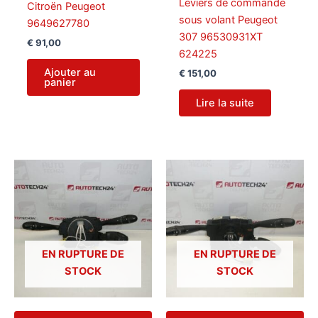
Leviers de commande
Citroën Peugeot
sous volant Peugeot
9649627780
307 96530931XT
€
91,00
624225
Ajouter au
€
151,00
panier
Lire la suite
EN RUPTURE DE
EN RUPTURE DE
STOCK
STOCK