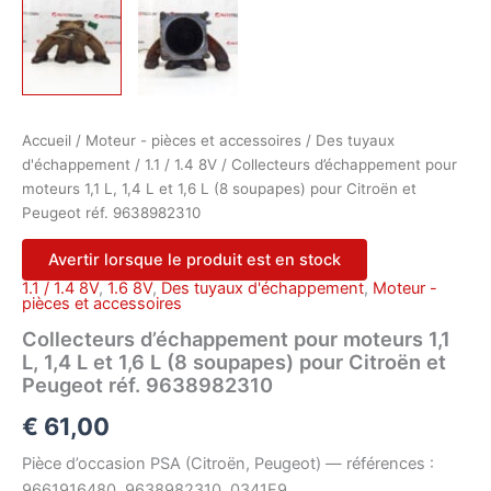
Accueil
/
Moteur - pièces et accessoires
/
Des tuyaux
d'échappement
/
1.1 / 1.4 8V
/ Collecteurs d’échappement pour
moteurs 1,1 L, 1,4 L et 1,6 L (8 soupapes) pour Citroën et
Peugeot réf. 9638982310
Avertir lorsque le produit est en stock
1.1 / 1.4 8V
,
1.6 8V
,
Des tuyaux d'échappement
,
Moteur -
pièces et accessoires
Collecteurs d’échappement pour moteurs 1,1
L, 1,4 L et 1,6 L (8 soupapes) pour Citroën et
Peugeot réf. 9638982310
€
61,00
Pièce d’occasion PSA (Citroën, Peugeot) — références :
9661916480, 9638982310, 0341F9