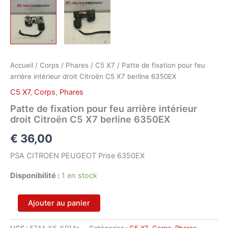
Accueil
/
Corps
/
Phares
/
C5 X7
/ Patte de fixation pour feu
arrière intérieur droit Citroën C5 X7 berline 6350EX
C5 X7
,
Corps
,
Phares
Patte de fixation pour feu arrière intérieur
droit Citroën C5 X7 berline 6350EX
€
36,00
PSA CITROEN PEUGEOT Prise 6350EX
Disponibilité :
1 en stock
quantité
Ajouter au panier
de
Patte