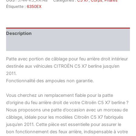
UGS :
5744-K5_KR14a
Catégories :
C5 X7
,
Corps
,
Phares
de
Étiquette :
6350EX
fixation
pour
feu
arrière
intérieur
Description
droit
Citroën
Informations complémentaires
C5
X7
Patte avec portion de câblage pour feu arrière droit intérieur
berline
destinée aux véhicules CITROËN C5 X7 berline jusqu’en
6350EX
2011.
Fonctionnalité des ampoules non garantie.
Vous cherchez un remplacement fiable pour la patte
d’origine du feu arrière droit de votre Citroën C5 X7 berline ?
Nous proposons une patte d’occasion avec un morceau de
câblage, idéale pour les modèles Citroën C5 X7 fabriqués
jusqu’en 2011. Cette pièce est essentielle pour assurer le
bon fonctionnement des feux arrière, indispensable à votre