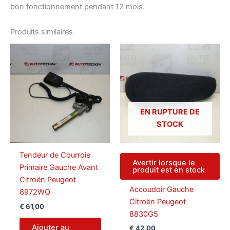
bon fonctionnement pendant 12 mois.
Produits similaires
EN RUPTURE DE
STOCK
Tendeur de Courroie
Avertir lorsque le
Primaire Gauche Avant
produit est en stock
Citroën Peugeot
Accoudoir Gauche
8972WQ
Citroën Peugeot
€
61,00
8830G5
Ajouter au
€
42,00