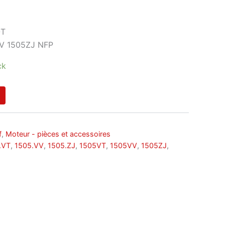
OT
V 1505ZJ NFP
ck
f
,
Moteur - pièces et accessoires
.VT
,
1505.VV
,
1505.ZJ
,
1505VT
,
1505VV
,
1505ZJ
,