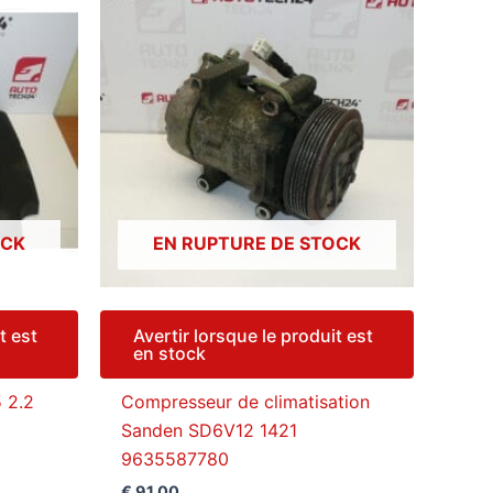
OCK
EN RUPTURE DE STOCK
t est
Avertir lorsque le produit est
en stock
 2.2
Compresseur de climatisation
Sanden SD6V12 1421
9635587780
€
91,00