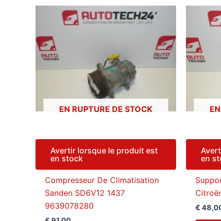
EN RUPTURE DE STOCK
EN
Avertir lorsque le produit est
Avert
en stock
en s
Compresseur De Climatisation
Suppor
Sanden SD6V12 1437
Citroë
9639078280
€
48,0
€
91,00