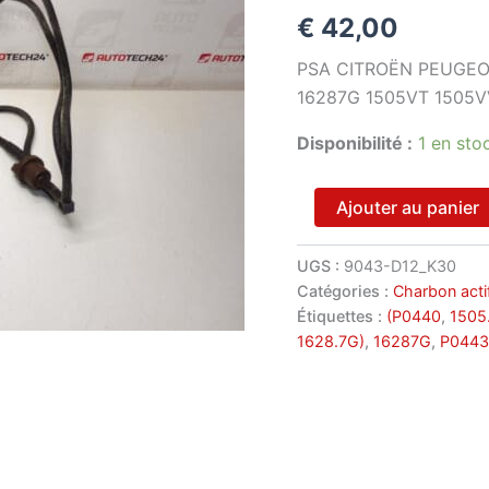
€
42,00
PSA CITROËN PEUGE
16287G 1505VT 1505V
Disponibilité :
1 en sto
quantité
Ajouter au panier
de
Raccord
charbon
UGS :
9043-D12_K30
actif
Catégories :
Charbon acti
Citroën
Étiquettes :
(P0440
,
1505
Xsara
1628.7G)
,
16287G
,
P0443
Picasso
16287G
1505VT
1505VV
1505ZJ