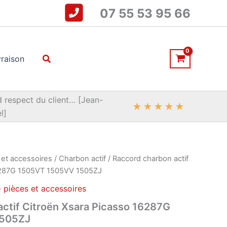
07 55 53 95 66
Rechercher
vraison
 respect du client… [Jean-
★
★
★
★
★
l]
 et accessoires
/
Charbon actif
/ Raccord charbon actif
16287G 1505VT 1505VV 1505ZJ
 pièces et accessoires
ctif Citroën Xsara Picasso 16287G
1505ZJ