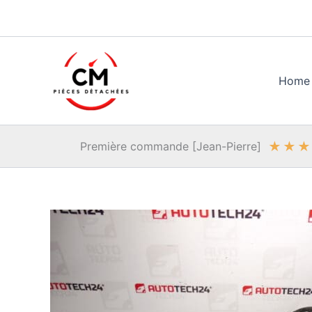
Aller
au
contenu
Home
★
★
★
Première commande [Jean-Pierre]