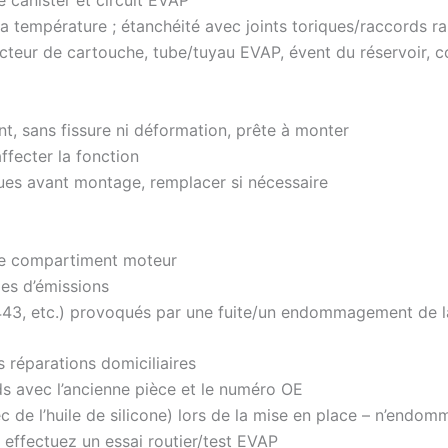
e canister et circuit EVAP
 la température ; étanchéité avec joints toriques/raccords r
cteur de cartouche, tube/tuyau EVAP, évent du réservoir, 
nt, sans fissure ni déformation, prête à monter
ffecter la fonction
iques avant montage, remplacer si nécessaire
 le compartiment moteur
es d’émissions
43, etc.) provoqués par une fuite/un endommagement de 
 réparations domiciliaires
s avec l’ancienne pièce et le numéro OE
 de l’huile de silicone) lors de la mise en place – n’endom
et effectuez un essai routier/test EVAP