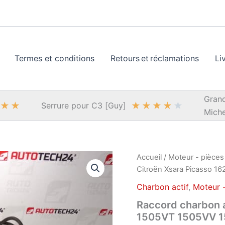
Termes et conditions
Retours et réclamations
Li
Grand
★
★
★
★
★
★
★
Serrure pour C3 [Guy]
Miche
Accueil
/
Moteur - pièces
Citroën Xsara Picasso 
Charbon actif
,
Moteur -
Raccord charbon a
1505VT 1505VV 