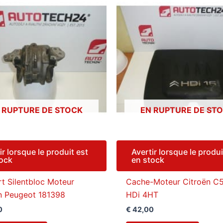
 RUPTURE DE STOCK
EN RUPTURE DE ST
ir lorsque le produit est
Avertir lorsque le produi
tock
en stock
t Silentbloc Moteur
Cache-Moteur Citroën C5
n Peugeot 181398
HDi 4HT
0
€
42,00