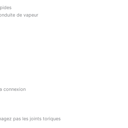
apides
conduite de vapeur
la connexion
magez pas les joints toriques