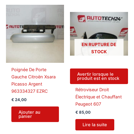
EN RUPTURE DE
STOCK
Poignée De Porte
Avertir lorsque le
Gauche Citroën Xsara
produit est en stock
Picasso Argent
Rétroviseur Droit
963334327 EZRC
Électrique et Chauffant
€
24,00
Peugeot 607
Ajouter au
€
85,00
panier
Lire la suite