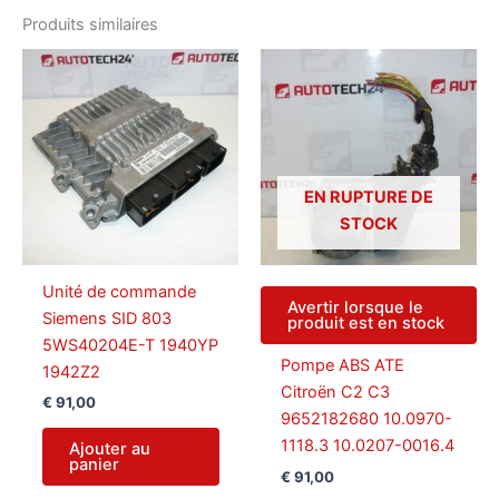
Produits similaires
EN RUPTURE DE
STOCK
Unité de commande
Avertir lorsque le
Siemens SID 803
produit est en stock
5WS40204E-T 1940YP
Pompe ABS ATE
1942Z2
Citroën C2 C3
€
91,00
9652182680 10.0970-
1118.3 10.0207-0016.4
Ajouter au
panier
€
91,00