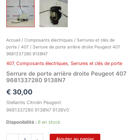
Accueil
/
Composants électriques
/
Serrures et clés de
porte
/
407
/ Serrure de porte arrière droite Peugeot 407
9681337280 9138N7
407
,
Composants électriques
,
Serrures et clés de porte
Serrure de porte arrière droite Peugeot 407
9681337280 9138N7
€
30,00
Stellantis Citroën Peugeot
9681337280 9138N7 9138V0
Disponibilité :
6 en stock
quantité
Ajouter au panier