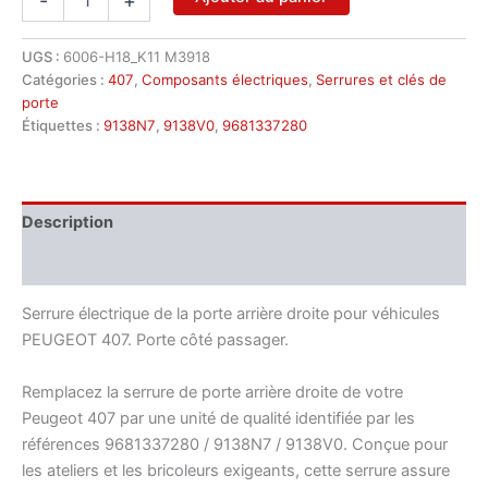
-
+
de
Serrure
de
UGS :
6006-H18_K11 M3918
porte
Catégories :
407
,
Composants électriques
,
Serrures et clés de
arrière
porte
droite
Étiquettes :
9138N7
,
9138V0
,
9681337280
Peugeot
407
9681337280
9138N7
Description
Informations complémentaires
Serrure électrique de la porte arrière droite pour véhicules
PEUGEOT 407. Porte côté passager.
Remplacez la serrure de porte arrière droite de votre
Peugeot 407 par une unité de qualité identifiée par les
références 9681337280 / 9138N7 / 9138V0. Conçue pour
les ateliers et les bricoleurs exigeants, cette serrure assure