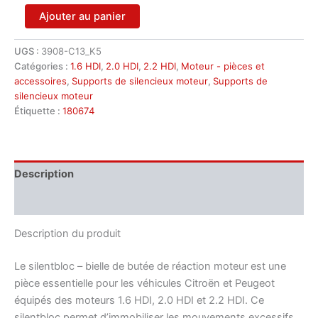
quantité
Ajouter au panier
de
Silentbloc
UGS :
3908-C13_K5
de
Catégories :
1.6 HDI
,
2.0 HDI
,
2.2 HDI
,
Moteur - pièces et
biellette
de
accessoires
,
Supports de silencieux moteur
,
Supports de
réaction
silencieux moteur
pour
Étiquette :
180674
Citroën/Peugeot
(HDi)
réf.
180674
Description
Informations complémentaires
Description du produit
Le silentbloc – bielle de butée de réaction moteur est une
pièce essentielle pour les véhicules Citroën et Peugeot
équipés des moteurs 1.6 HDI, 2.0 HDI et 2.2 HDI. Ce
silentbloc permet d’immobiliser les mouvements excessifs