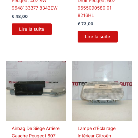
Peugeot 407 SW
Droit Peugeot 607
9648133377 8342EW
9655090580 01
8216HL
€
48,00
€
73,00
Lire la suite
Lire la suite
Airbag De Siège Arrière
Lampe d’Éclairage
Gauche Peugeot 607
Intérieur Citroën