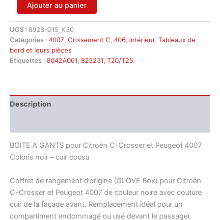
quantité
Ajouter au panier
de
Skiproom
UGS :
8923-D15_K30
Citroën
Catégories :
4007
,
Croisement C
,
406
,
Intérieur
,
Tableaux de
C-
Crosser
bord et leurs pièces
Peugeot
Étiquettes :
8042A061
,
825231
,
T20/T25.
4007
8042A061
825231
Description
Informations complémentaires
BOITE A GANTS pour Citroën C-Crosser et Peugeot 4007
Coloris noir – cuir cousu
Coffret de rangement d’origine (GLOVE Box) pour Citroën
C-Crosser et Peugeot 4007 de couleur noire avec couture
cuir de la façade avant. Remplacement idéal pour un
compartiment endommagé ou usé devant le passager.