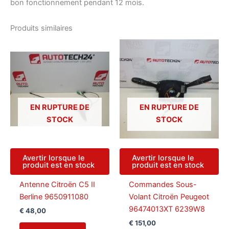
bon fonctionnement pendant 12 mois.
Produits similaires
EN RUPTURE DE
EN RUPTURE DE
STOCK
STOCK
Avertir lorsque le
Avertir lorsque le
produit est en stock
produit est en stock
Antenne Citroën C5 II
Commandes Sous-
Berline 9650911080
Volant Citroën Peugeot
96474013XT 6239W8
€
48,00
€
151,00