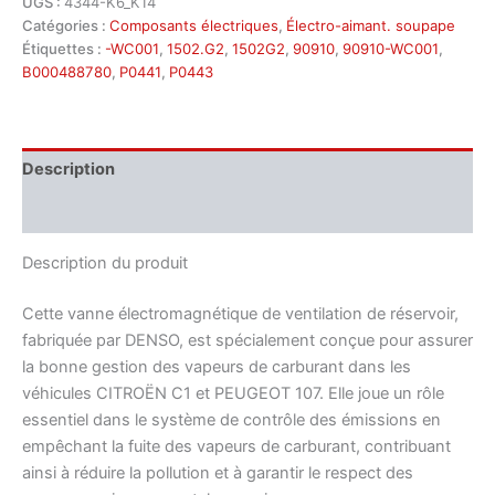
UGS :
4344-K6_K14
Catégories :
Composants électriques
,
Électro-aimant. soupape
Étiquettes :
-WC001
,
1502.G2
,
1502G2
,
90910
,
90910-WC001
,
B000488780
,
P0441
,
P0443
Description
Informations complémentaires
Description du produit
Cette vanne électromagnétique de ventilation de réservoir,
fabriquée par DENSO, est spécialement conçue pour assurer
la bonne gestion des vapeurs de carburant dans les
véhicules CITROËN C1 et PEUGEOT 107. Elle joue un rôle
essentiel dans le système de contrôle des émissions en
empêchant la fuite des vapeurs de carburant, contribuant
ainsi à réduire la pollution et à garantir le respect des