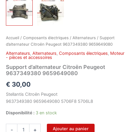
Accueil
/
Composants électriques
/
Alternateurs
/ Support
d’alternateur Citroën Peugeot 9637349380 9659649080
Alternateurs
,
Alternateurs
,
Composants électriques
,
Moteur
- pièces et accessoires
Support d’alternateur Citroën Peugeot
9637349380 9659649080
€
30,00
Stellantis Citroën Peugeot
9637349380 9659649080 5706F8 5706L8
Disponibilité :
3 en stock
quantité
Ajouter au panier
-
+