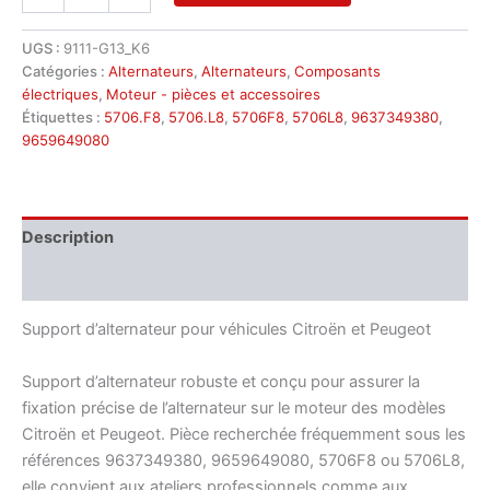
de
Support
d'alternateur
UGS :
9111-G13_K6
Citroën
Catégories :
Alternateurs
,
Alternateurs
,
Composants
Peugeot
électriques
,
Moteur - pièces et accessoires
9637349380
Étiquettes :
5706.F8
,
5706.L8
,
5706F8
,
5706L8
,
9637349380
,
9659649080
9659649080
Description
Informations complémentaires
Support d’alternateur pour véhicules Citroën et Peugeot
Support d’alternateur robuste et conçu pour assurer la
fixation précise de l’alternateur sur le moteur des modèles
Citroën et Peugeot. Pièce recherchée fréquemment sous les
références 9637349380, 9659649080, 5706F8 ou 5706L8,
elle convient aux ateliers professionnels comme aux