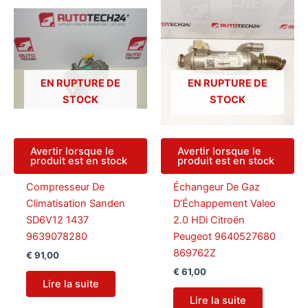
EN RUPTURE DE
EN RUPTURE DE
STOCK
STOCK
Avertir lorsque le
Avertir lorsque le
produit est en stock
produit est en stock
Compresseur De
Échangeur De Gaz
Climatisation Sanden
D’Échappement Valeo
SD6V12 1437
2.0 HDi Citroën
9639078280
Peugeot 9640527680
869762Z
€
91,00
€
61,00
Lire la suite
Lire la suite