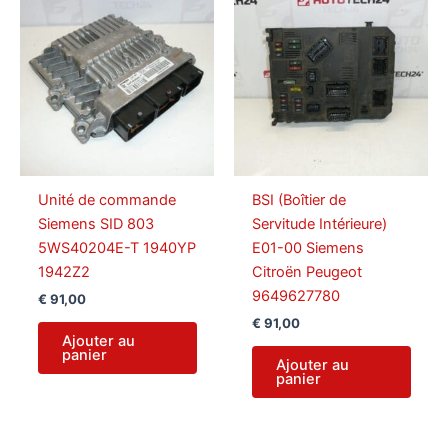
Unité de commande
BSI (Boîtier de
Siemens SID 803
Servitude Intérieure)
5WS40204E-T 1940YP
E01-00 Siemens
1942Z2
Citroën Peugeot
9649627780
€
91,00
€
91,00
Ajouter au
panier
Ajouter au
panier