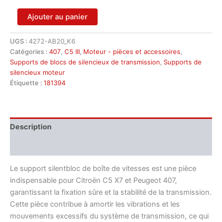
quantité
Ajouter au panier
de
Silentbloc
UGS :
4272-AB20_K6
de
Catégories :
407
,
C5 III
,
Moteur - pièces et accessoires
,
support
de
Supports de blocs de silencieux de transmission
,
Supports de
boîte
silencieux moteur
de
Étiquette :
181394
vitesses
pour
Citroën/Peugeot
Réf.
Description
181394
(pièce
Informations complémentaires
d'occasion)
Le support silentbloc de boîte de vitesses est une pièce
indispensable pour Citroën C5 X7 et Peugeot 407,
garantissant la fixation sûre et la stabilité de la transmission.
Cette pièce contribue à amortir les vibrations et les
mouvements excessifs du système de transmission, ce qui