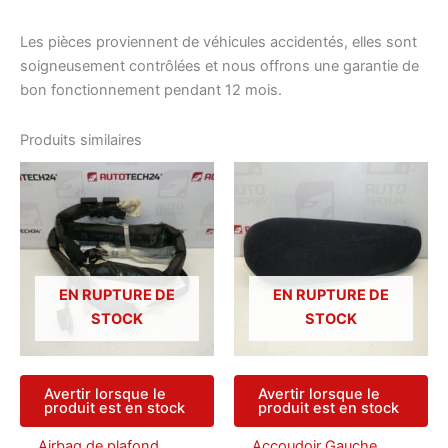
Les pièces proviennent de véhicules accidentés, elles sont
soigneusement contrôlées et nous offrons une garantie de
bon fonctionnement pendant 12 mois.
Produits similaires
EN RUPTURE DE
EN RUPTURE DE
STOCK
STOCK
Avertir lorsque le
Avertir lorsque le
produit est en stock
produit est en stock
Airbag de plafond
Accoudoir Gauche