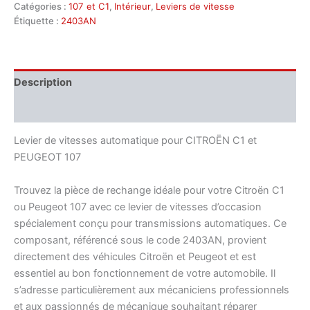
Catégories :
107 et C1
,
Intérieur
,
Leviers de vitesse
vitesses
automatique
Étiquette :
2403AN
d'occasion
pour
Citroën
C1
Description
et
Peugeot
Informations complémentaires
107
réf.
Levier de vitesses automatique pour CITROËN C1 et
2403AN
PEUGEOT 107
Trouvez la pièce de rechange idéale pour votre Citroën C1
ou Peugeot 107 avec ce levier de vitesses d’occasion
spécialement conçu pour transmissions automatiques. Ce
composant, référencé sous le code 2403AN, provient
directement des véhicules Citroën et Peugeot et est
essentiel au bon fonctionnement de votre automobile. Il
s’adresse particulièrement aux mécaniciens professionnels
et aux passionnés de mécanique souhaitant réparer