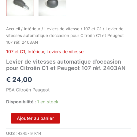
Accueil
/
Intérieur
/
Leviers de vitesse
/
107 et C1
/ Levier de
vitesses automatique d’occasion pour Citroën C1 et Peugeot
107 réf. 2403AN
107 et C1
,
Intérieur
,
Leviers de vitesse
Levier de vitesses automatique d’occasion
pour Citroën C1 et Peugeot 107 réf. 2403AN
€
24,00
PSA Citroën Peugeot
Disponibilité :
1 en stock
quantité
Ajouter au panier
de
Levier
UGS :
4345-I9_K14
de