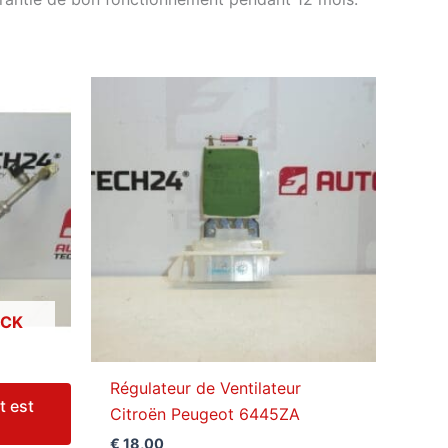
OCK
Régulateur de Ventilateur
t est
Citroën Peugeot 6445ZA
€
18,00