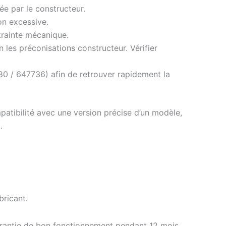
e par le constructeur.
on excessive.
ntrainte mécanique.
 les préconisations constructeur. Vérifier
0 / 647736) afin de retrouver rapidement la
patibilité avec une version précise d’un modèle,
.
ricant.
arantie de bon fonctionnement pendant 12 mois.