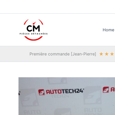
Aller
au
contenu
Home
★
★
★
Première commande [Jean-Pierre]