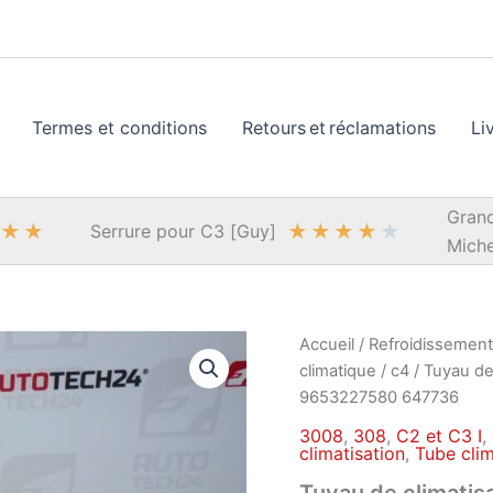
Termes et conditions
Retours et réclamations
Li
Grand
★
★
★
★
★
★
★
Serrure pour C3 [Guy]
Miche
Accueil
/
Refroidissement,
climatique
/
c4
/ Tuyau de
9653227580 647736
3008
,
308
,
C2 et C3 I
,
climatisation
,
Tube cli
Tuyau de climati