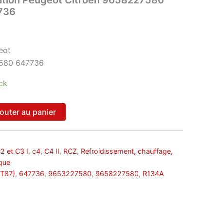
736
eot
580 647736
ck
outer au panier
2 et C3 I
,
c4
,
C4 II
,
RCZ
,
Refroidissement, chauffage,
que
(T87)
,
647736
,
9653227580
,
9658227580
,
R134A