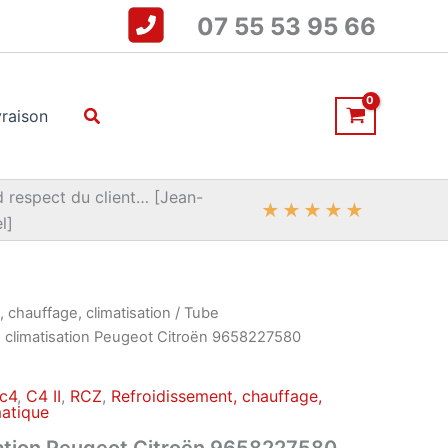
07 55 53 95 66
Rechercher
vraison
 respect du client… [Jean-
★
★
★
★
★
l]
 chauffage, climatisation
/
Tube
 climatisation Peugeot Citroën 9658227580
c4
,
C4 II
,
RCZ
,
Refroidissement, chauffage,
matique
sation Peugeot Citroën 9658227580