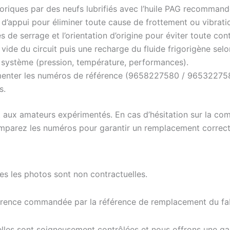
oriques par des neufs lubrifiés avec l’huile PAG recommandé
s d’appui pour éliminer toute cause de frottement ou vibrati
 de serrage et l’orientation d’origine pour éviter toute co
ide du circuit puis une recharge du fluide frigorigène selon
u système (pression, température, performances).
umenter les numéros de référence (9658227580 / 965322758
s.
t aux amateurs expérimentés. En cas d’hésitation sur la com
comparez les numéros pour garantir un remplacement correct
tes les photos sont non contractuelles.
férence commandée par la référence de remplacement du fab
elles sont soigneusement contrôlées et nous offrons une g