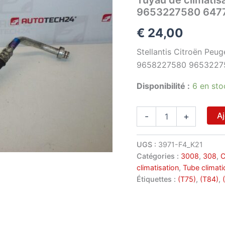
9653227580 647
€
24,00
Stellantis Citroën Peug
9658227580 9653227
Disponibilité :
6 en sto
quantité
Aj
-
+
de
Tuyau
de
UGS :
3971-F4_K21
climatisation
Catégories :
3008
,
308
,
C
Peugeot
climatisation
,
Tube climati
Citroën
Étiquettes :
(T75)
,
(T84)
,
9658227580
9653227580
647736