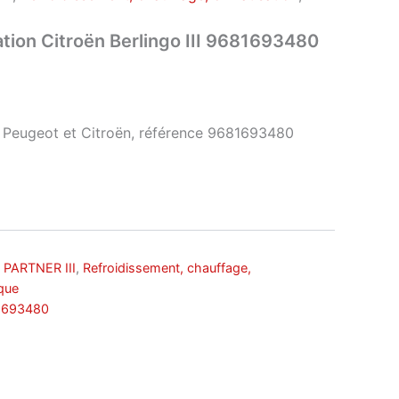
ation Citroën Berlingo III 9681693480
r Peugeot et Citroën, référence 9681693480
 PARTNER III
,
Refroidissement, chauffage,
que
1693480