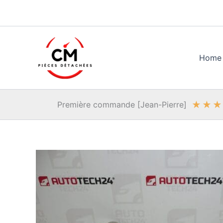
Aller
au
contenu
Home
★
★
★
Première commande [Jean-Pierre]