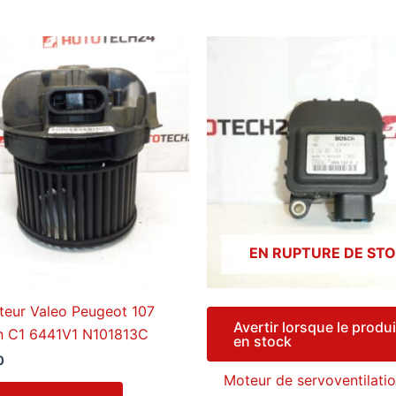
EN RUPTURE DE ST
ateur Valeo Peugeot 107
Avertir lorsque le produi
n C1 6441V1 N101813C
en stock
0
Moteur de servoventilati