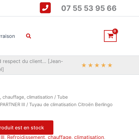
07 55 53 95 66
Rechercher
vraison
 respect du client… [Jean-
★
★
★
★
★
l]
 chauffage, climatisation
/
Tube
 PARTNER III
/ Tuyau de climatisation Citroën Berlingo
produit est en stock
II
,
Refroidissement, chauffage, climatisation
,