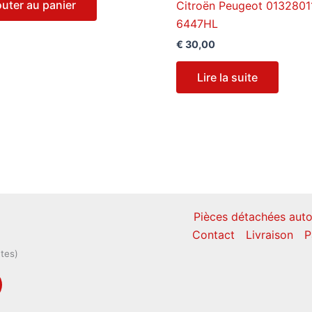
outer au panier
Citroën Peugeot 0132801
6447HL
€
30,00
Lire la suite
Pièces détachées auto
Contact
Livraison
P
ntes)