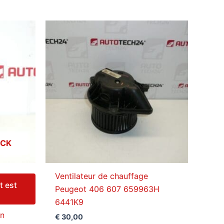
OCK
Ventilateur de chauffage
t est
Peugeot 406 607 659963H
6441K9
on
€
30,00