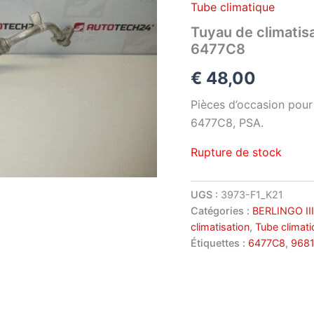
Tube climatique
Tuyau de climatis
6477C8
€
48,00
Pièces d’occasion pou
6477C8, PSA.
Rupture de stock
UGS :
3973-F1_K21
Catégories :
BERLINGO III
climatisation
,
Tube climati
Étiquettes :
6477C8
,
968