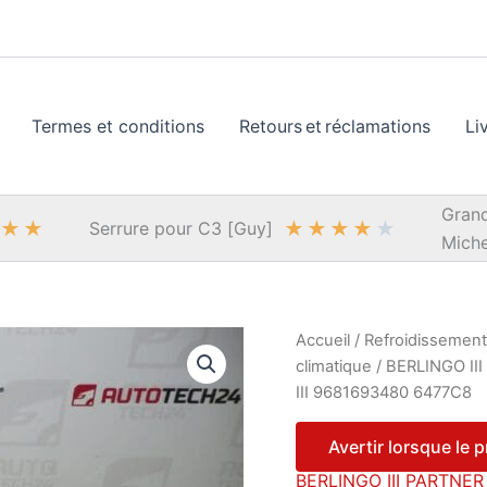
Termes et conditions
Retours et réclamations
Li
Grand
★
★
★
★
★
★
★
Serrure pour C3 [Guy]
Miche
Accueil
/
Refroidissement,
climatique
/
BERLINGO III
III 9681693480 6477C8
Avertir lorsque le 
BERLINGO III PARTNER I