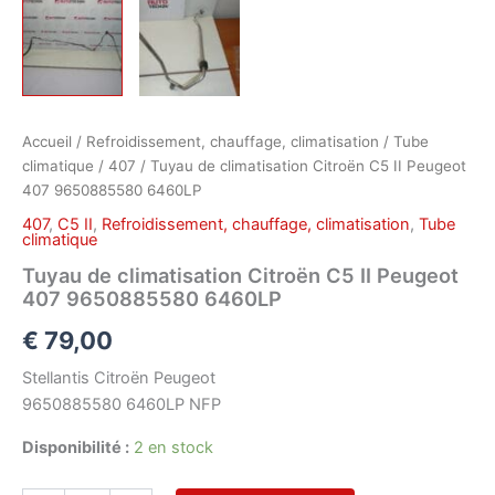
Accueil
/
Refroidissement, chauffage, climatisation
/
Tube
climatique
/
407
/ Tuyau de climatisation Citroën C5 II Peugeot
407 9650885580 6460LP
407
,
C5 II
,
Refroidissement, chauffage, climatisation
,
Tube
climatique
Tuyau de climatisation Citroën C5 II Peugeot
407 9650885580 6460LP
€
79,00
Stellantis Citroën Peugeot
9650885580 6460LP NFP
Disponibilité :
2 en stock