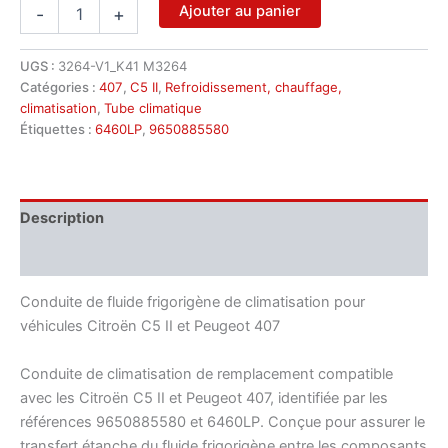
quantité
Ajouter au panier
-
+
de
Tuyau
de
UGS :
3264-V1_K41 M3264
climatisation
Catégories :
407
,
C5 II
,
Refroidissement, chauffage,
Citroën
climatisation
,
Tube climatique
C5
Étiquettes :
6460LP
,
9650885580
II
Peugeot
407
9650885580
Description
6460LP
Informations complémentaires
Conduite de fluide frigorigène de climatisation pour
véhicules Citroën C5 II et Peugeot 407
Conduite de climatisation de remplacement compatible
avec les Citroën C5 II et Peugeot 407, identifiée par les
références 9650885580 et 6460LP. Conçue pour assurer le
transfert étanche du fluide frigorigène entre les composants