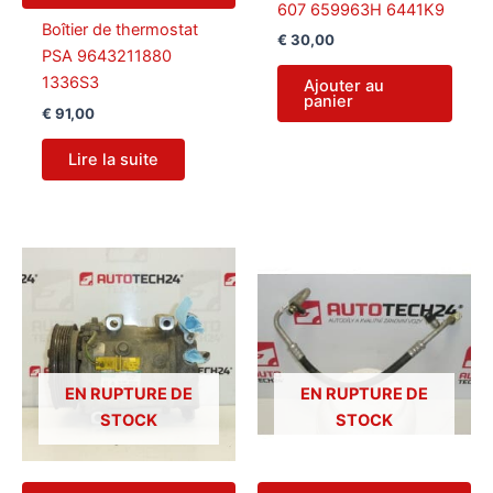
607 659963H 6441K9
Boîtier de thermostat
€
30,00
PSA 9643211880
1336S3
Ajouter au
panier
€
91,00
Lire la suite
EN RUPTURE DE
EN RUPTURE DE
STOCK
STOCK