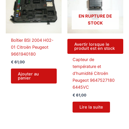
EN RUPTURE DE
STOCK
Boîtier BSI 2004 H02-
Avertir lorsque le
01 Citroën Peugeot
produit est en stock
9661940180
Capteur de
€
61,00
température et
d’humidité Citroën
Ajouter au
panier
Peugeot 9647527180
6445VC
€
61,00
Lire la suite