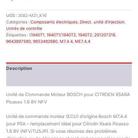
UGS :
3082-M21_K16
Catégories :
Composants électriques
,
Direct. unité d'injection
,
Unités de contrôle
Étiquettes :
(1940T1
,
1940T1/1940T2
,
1940T2
,
261207318
,
9643897580
,
9653492680
,
M7.4.4
,
ME7.4.4
Description
Informations complémentaires
Unité de Commande Moteur BOSCH pour CITROEN XSARA
Picasso 1.6 8V NFV
Unité de commande moteur (ECU) d’origine Bosch M7.4.4
pour PSA – remplacement idéal pour Citroën Xsara Picasso
1.6 8V (NFV/TU5JP). Si vous résolvez des problèmes