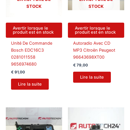
STOCK
STOCK
Avertir lorsque le
Avertir lorsque le
produit est en stock
produit est en stock
Unité De Commande
Autoradio Avec CD
Bosch EDC16C3
MP3 Citroën Peugeot
0281011558
96643698XT00
9656974680
€
79,00
€
91,00
Lire la suite
Lire la suite