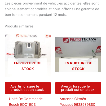
Les pièces proviennent de véhicules accidentés, elles sont
soigneusement contrôlées et nous offrons une garantie de
bon fonctionnement pendant 12 mois.
Produits similaires
EN RUPTURE DE
EN RUPTURE DE
STOCK
STOCK
Avertir lorsque le
Avertir lorsque le
produit est en stock
produit est en stock
Unité De Commande
Antenne Citroën
Bosch EDC16C3
Peugeot 9638989880