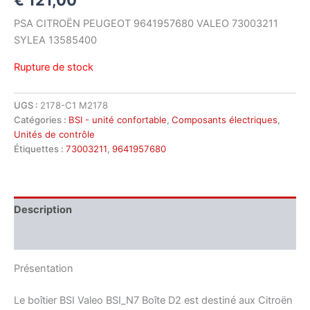
PSA CITROËN PEUGEOT 9641957680 VALEO 73003211
SYLEA 13585400
Rupture de stock
UGS :
2178-C1 M2178
Catégories :
BSI - unité confortable
,
Composants électriques
,
Unités de contrôle
Étiquettes :
73003211
,
9641957680
Description
Informations complémentaires
Présentation
Le boîtier BSI Valeo BSI_N7 Boîte D2 est destiné aux Citroën