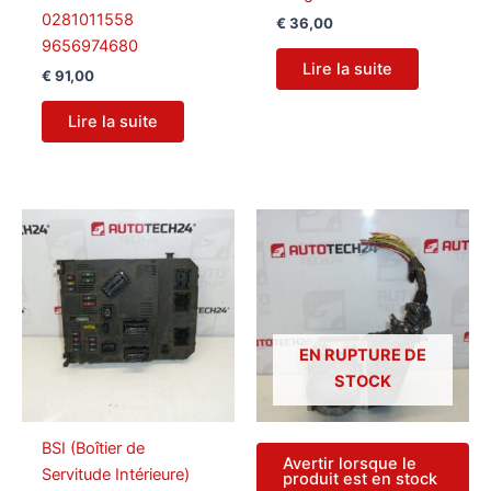
0281011558
€
36,00
9656974680
Lire la suite
€
91,00
Lire la suite
EN RUPTURE DE
STOCK
BSI (Boîtier de
Avertir lorsque le
Servitude Intérieure)
produit est en stock