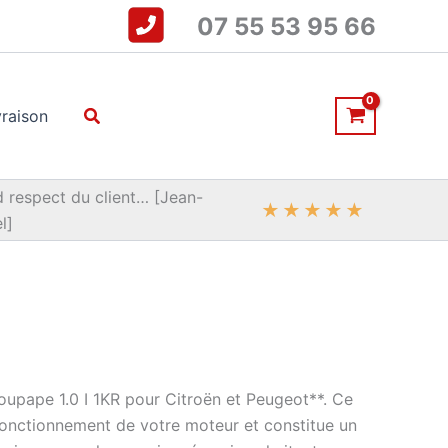
07 55 53 95 66
Rechercher
vraison
 respect du client… [Jean-
★
★
★
★
★
l]
oupape 1.0 I 1KR pour Citroën et Peugeot**. Ce
fonctionnement de votre moteur et constitue un