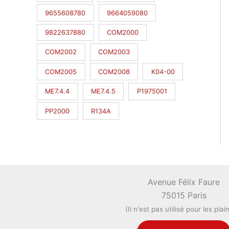
9655608780
9664059080
9822637880
COM2000
COM2002
COM2003
COM2005
COM2008
K04-00
ME7.4.4
ME7.4.5
P1975001
PP2000
R134A
Avenue Félix Faure
75015 Paris
(Il n'est pas utilisé pour les plai