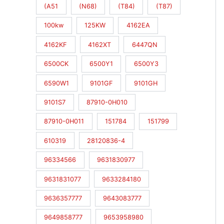
(A51
(N68)
(T84)
(T87)
100kw
125KW
4162EA
4162KF
4162XT
6447QN
6500CK
6500Y1
6500Y3
6590W1
9101GF
9101GH
9101S7
87910-0H010
87910-0H011
151784
151799
610319
28120836-4
96334566
9631830977
9631831077
9633284180
9636357777
9643083777
9649858777
9653958980