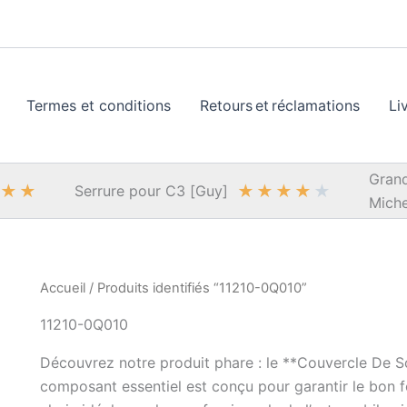
Termes et conditions
Retours et réclamations
Li
Grand
★
★
★
★
★
★
★
Serrure pour C3 [Guy]
Miche
Accueil
/ Produits identifiés “11210-0Q010”
11210-0Q010
Découvrez notre produit phare : le **Couvercle De S
composant essentiel est conçu pour garantir le bon 