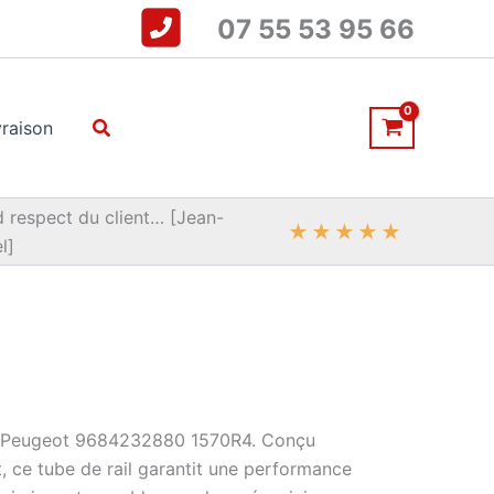
07 55 53 95 66
Rechercher
vraison
 respect du client… [Jean-
★
★
★
★
★
l]
ën Peugeot 9684232880 1570R4. Conçu
, ce tube de rail garantit une performance