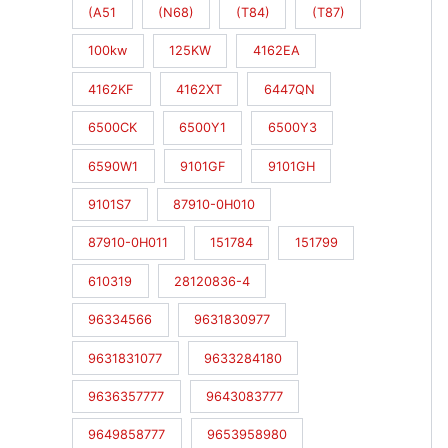
(A51
(N68)
(T84)
(T87)
100kw
125KW
4162EA
4162KF
4162XT
6447QN
6500CK
6500Y1
6500Y3
6590W1
9101GF
9101GH
9101S7
87910-0H010
87910-0H011
151784
151799
610319
28120836-4
96334566
9631830977
9631831077
9633284180
9636357777
9643083777
9649858777
9653958980