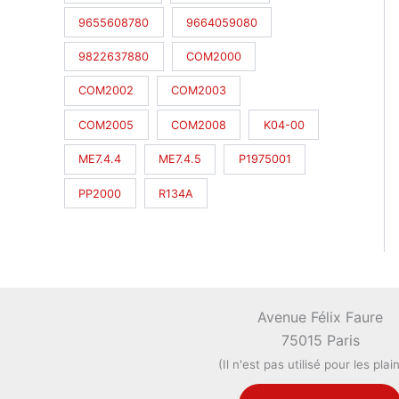
9655608780
9664059080
9822637880
COM2000
COM2002
COM2003
COM2005
COM2008
K04-00
ME7.4.4
ME7.4.5
P1975001
PP2000
R134A
Avenue Félix Faure
75015 Paris
(Il n'est pas utilisé pour les plai