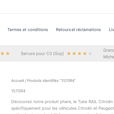
Termes et conditions
Retours et réclamations
Li
Grand
★
★
★
★
★
★
★
Serrure pour C3 [Guy]
Miche
Accueil
/ Produits identifiés “1570R4”
1570R4
Découvrez notre produit phare, le Tube RAIL Citro
spécifiquement pour les véhicules Citroën et Peugeot