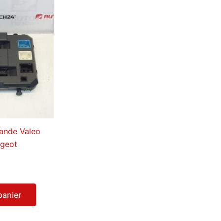
ande Valeo
ugeot
panier