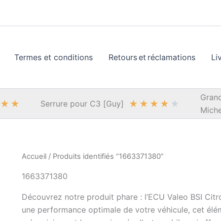
Termes et conditions
Retours et réclamations
Li
Grand
★
★
★
★
★
★
★
Serrure pour C3 [Guy]
Miche
Accueil
/ Produits identifiés “1663371380”
1663371380
Découvrez notre produit phare : l’ECU Valeo BSI Ci
une performance optimale de votre véhicule, cet élém