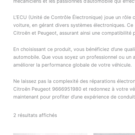
mécaniciens et les passionnés d’automobile qui effec
L’ECU (Unité de Contrôle Électronique) joue un rôle 
voiture, en gérant divers systèmes électroniques. C
Citroën et Peugeot, assurant ainsi une compatibilité pa
En choisissant ce produit, vous bénéficiez d’une quali
automobile. Que vous soyez un professionnel ou un am
améliorer la performance globale de votre véhicule.
Ne laissez pas la complexité des réparations électro
Citroën Peugeot 9666951980 et redonnez à votre véh
maintenant pour profiter d’une expérience de conduit
Trié
2 résultats affichés
du
plus
récent
au