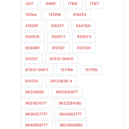
(A51
(N68)
(T84)
(T87)
100kw
125KW
4162EA
4162KF
4162XT
6447QN
6500CK
6500Y1
6500Y3
6590W1
9101GF
9101GH
9101S7
87910-0H010
87910-0H011
151784
151799
610319
28120836-4
96334566
9631830977
9631831077
9633284180
9636357777
9643083777
9649858777
9653958980