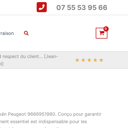
07 55 53 95 66
Rechercher
vraison
 respect du client… [Jean-
★
★
★
★
★
l]
troën Peugeot 9666951980. Conçu pour garantir
ent essentiel est indispensable pour les