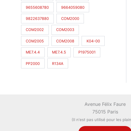
9655608780
9664059080
9822637880
COM2000
COM2002
COM2003
COM2005
COM2008
K04-00
ME7.4.4
ME7.4.5
P1975001
PP2000
R134A
Avenue Félix Faure
75015 Paris
(Il n'est pas utilisé pour les plai