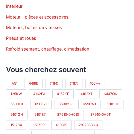
Intérieur
Moteur - pièces et accessoires
Moteurs, boîtes de vitesses
Pneus et roues
Refroidissement, chauffage, climatisation
Vous cherchez souvent
(A51
(N68)
(T84)
(T87)
100kw
125KW
4162EA
4162KF
4162XT
6447QN
6500CK
6500Y1
6500Y3
6590W1
9101GF
9101GH
9101S7
87910-0H010
87910-0H011
151784
151799
610319
28120836-4