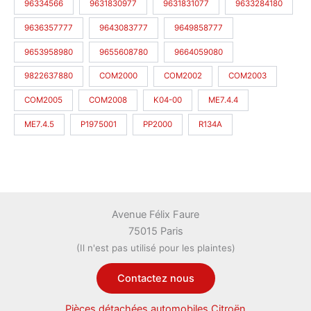
96334566
9631830977
9631831077
9633284180
9636357777
9643083777
9649858777
9653958980
9655608780
9664059080
9822637880
COM2000
COM2002
COM2003
COM2005
COM2008
K04-00
ME7.4.4
ME7.4.5
P1975001
PP2000
R134A
Avenue Félix Faure
75015 Paris
(Il n'est pas utilisé pour les plaintes)
Contactez nous
Pièces détachées automobiles Citroën