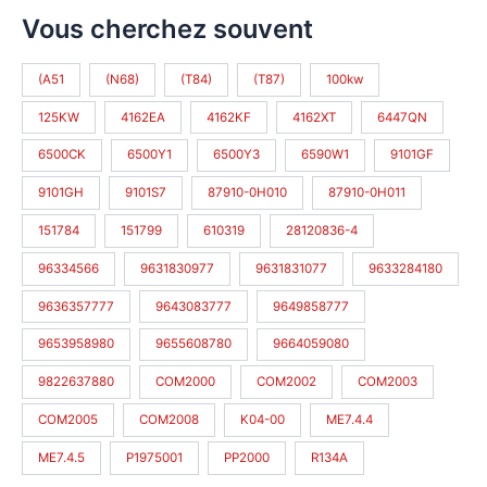
Vous cherchez souvent
(A51
(N68)
(T84)
(T87)
100kw
125KW
4162EA
4162KF
4162XT
6447QN
6500CK
6500Y1
6500Y3
6590W1
9101GF
9101GH
9101S7
87910-0H010
87910-0H011
151784
151799
610319
28120836-4
96334566
9631830977
9631831077
9633284180
9636357777
9643083777
9649858777
9653958980
9655608780
9664059080
9822637880
COM2000
COM2002
COM2003
COM2005
COM2008
K04-00
ME7.4.4
ME7.4.5
P1975001
PP2000
R134A