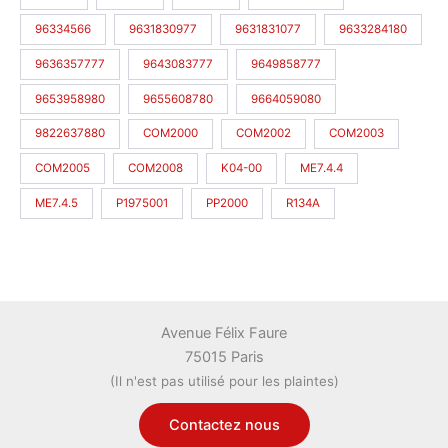
96334566
9631830977
9631831077
9633284180
9636357777
9643083777
9649858777
9653958980
9655608780
9664059080
9822637880
COM2000
COM2002
COM2003
COM2005
COM2008
K04-00
ME7.4.4
ME7.4.5
P1975001
PP2000
R134A
Avenue Félix Faure
75015 Paris
(Il n'est pas utilisé pour les plaintes)
Contactez nous