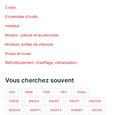
Corps
Ensembles d'outils
Intérieur
Moteur - pièces et accessoires
Moteurs, boîtes de vitesses
Pneus et roues
Refroidissement, chauffage, climatisation
Vous cherchez souvent
(A51
(N68)
(T84)
(T87)
100kw
125KW
4162EA
4162KF
4162XT
6447QN
6500CK
6500Y1
6500Y3
6590W1
9101GF