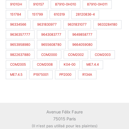
9101GH
9101S7
87910-0H010
87910-0H011
151784
151799
610319
28120836-4
96334566
9631830977
9631831077
9633284180
9636357777
9643083777
9649858777
9653958980
9655608780
9664059080
9822637880
COM2000
COM2002
COM2003
COM2005
COM2008
K04-00
ME7.4.4
ME7.4.5
P1975001
PP2000
R134A
Avenue Félix Faure
75015 Paris
(Il n'est pas utilisé pour les plaintes)