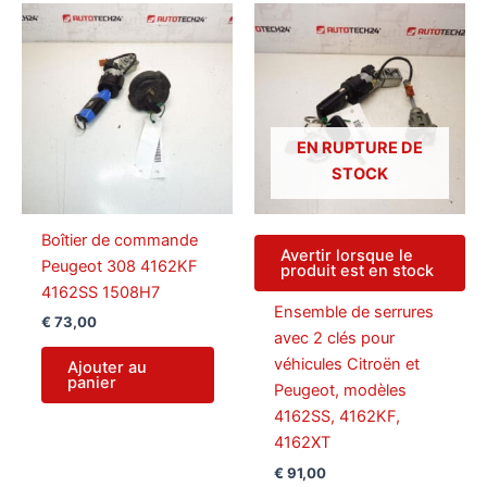
récent
au
plus
ancien
EN RUPTURE DE
STOCK
Boîtier de commande
Avertir lorsque le
Peugeot 308 4162KF
produit est en stock
4162SS 1508H7
Ensemble de serrures
€
73,00
avec 2 clés pour
véhicules Citroën et
Ajouter au
panier
Peugeot, modèles
4162SS, 4162KF,
4162XT
€
91,00