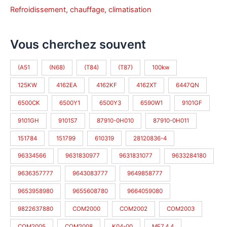
Refroidissement, chauffage, climatisation
Vous cherchez souvent
(A51
(N68)
(T84)
(T87)
100kw
125KW
4162EA
4162KF
4162XT
6447QN
6500CK
6500Y1
6500Y3
6590W1
9101GF
9101GH
9101S7
87910-0H010
87910-0H011
151784
151799
610319
28120836-4
96334566
9631830977
9631831077
9633284180
9636357777
9643083777
9649858777
9653958980
9655608780
9664059080
9822637880
COM2000
COM2002
COM2003
COM2005
COM2008
K04-00
ME7.4.4