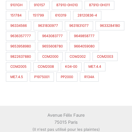
9101GH
9101S7
87910-0H010
87910-0H011
151784
151799
610319
28120836-4
96334566
9631830977
9631831077
9633284180
9636357777
9643083777
9649858777
9653958980
9655608780
9664059080
9822637880
COM2000
COM2002
COM2003
COM2005
COM2008
K04-00
ME7.4.4
ME7.4.5
P1975001
PP2000
R134A
Avenue Félix Faure
75015 Paris
(Il n'est pas utilisé pour les plaintes)