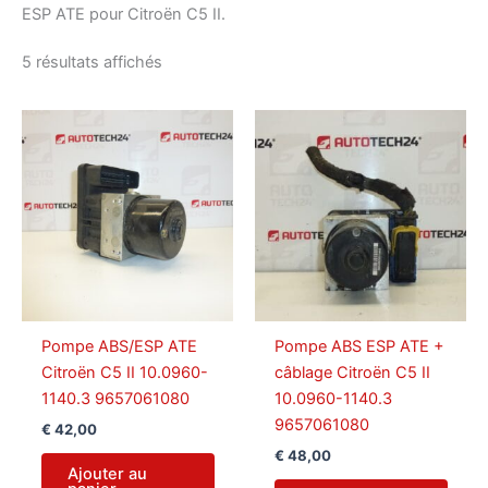
ESP ATE pour Citroën C5 II.
Trié
5 résultats affichés
du
plus
récent
au
plus
ancien
Pompe ABS/ESP ATE
Pompe ABS ESP ATE +
Citroën C5 II 10.0960-
câblage Citroën C5 II
1140.3 9657061080
10.0960-1140.3
9657061080
€
42,00
€
48,00
Ajouter au