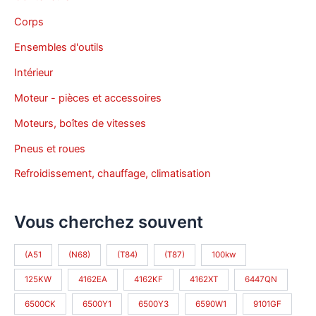
Corps
Ensembles d'outils
Intérieur
Moteur - pièces et accessoires
Moteurs, boîtes de vitesses
Pneus et roues
Refroidissement, chauffage, climatisation
Vous cherchez souvent
(A51
(N68)
(T84)
(T87)
100kw
125KW
4162EA
4162KF
4162XT
6447QN
6500CK
6500Y1
6500Y3
6590W1
9101GF