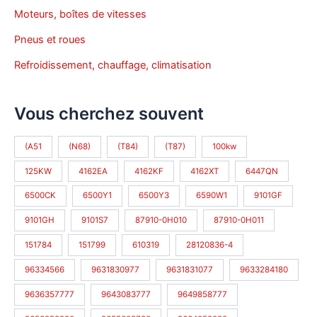
Moteurs, boîtes de vitesses
Pneus et roues
Refroidissement, chauffage, climatisation
Vous cherchez souvent
(A51
(N68)
(T84)
(T87)
100kw
125KW
4162EA
4162KF
4162XT
6447QN
6500CK
6500Y1
6500Y3
6590W1
9101GF
9101GH
9101S7
87910-0H010
87910-0H011
151784
151799
610319
28120836-4
96334566
9631830977
9631831077
9633284180
9636357777
9643083777
9649858777