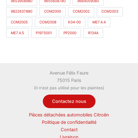
9653958980
9655608780
9664059080
9822637880
COM2000
COM2002
COM2003
COM2005
COM2008
K04-00
ME7.4.4
ME7.4.5
P1975001
PP2000
R134A
Avenue Félix Faure
75015 Paris
(Il n'est pas utilisé pour les plaintes)
Contactez nous
Pièces détachées automobiles Citroën
Politique de confidentialité
Contact
Livraison