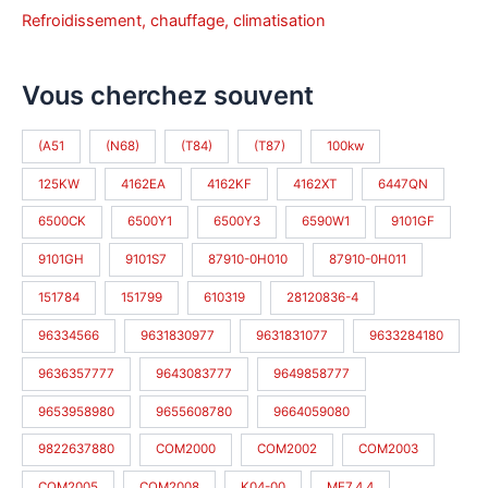
Refroidissement, chauffage, climatisation
Vous cherchez souvent
(A51
(N68)
(T84)
(T87)
100kw
125KW
4162EA
4162KF
4162XT
6447QN
6500CK
6500Y1
6500Y3
6590W1
9101GF
9101GH
9101S7
87910-0H010
87910-0H011
151784
151799
610319
28120836-4
96334566
9631830977
9631831077
9633284180
9636357777
9643083777
9649858777
9653958980
9655608780
9664059080
9822637880
COM2000
COM2002
COM2003
COM2005
COM2008
K04-00
ME7.4.4