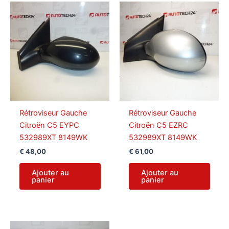
récent
au
plus
ancien
Rétroviseur Gauche
Rétroviseur Gauche
Citroën C5 EYPC
Citroën C5 EZRC
532989XT 8149WK
532989XT 8149WK
€
48,00
€
61,00
Ajouter au
Ajouter au
panier
panier