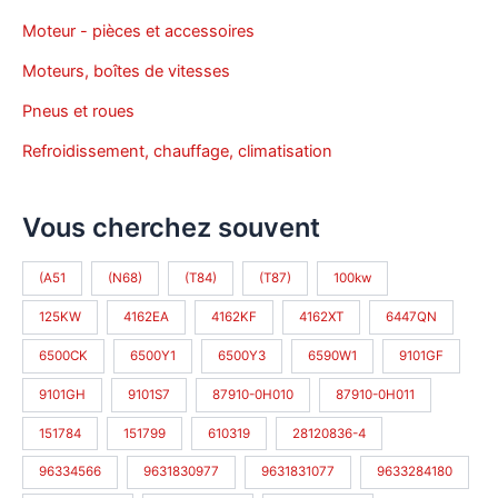
Moteur - pièces et accessoires
Moteurs, boîtes de vitesses
Pneus et roues
Refroidissement, chauffage, climatisation
Vous cherchez souvent
(A51
(N68)
(T84)
(T87)
100kw
125KW
4162EA
4162KF
4162XT
6447QN
6500CK
6500Y1
6500Y3
6590W1
9101GF
9101GH
9101S7
87910-0H010
87910-0H011
151784
151799
610319
28120836-4
96334566
9631830977
9631831077
9633284180