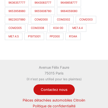
9636357777
9643083777
9649858777
9653958980
9655608780
9664059080
9822637880
COM2000
COM2002
COM2003
COM2005
COM2008
K04-00
ME7.4.4
ME7.4.5
P1975001
PP2000
R134A
Avenue Félix Faure
75015 Paris
(Il n'est pas utilisé pour les plaintes)
Contactez nous
Pièces détachées automobiles Citroën
Politique de confidentialité