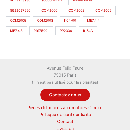
9653958980
9655608780
9664059080
9822637880
COM2000
COM2002
COM2003
COM2005
COM2008
K04-00
ME7.4.4
ME7.4.5
P1975001
PP2000
R134A
Avenue Félix Faure
75015 Paris
(Il n'est pas utilisé pour les plaintes)
Contactez nous
Pièces détachées automobiles Citroën
Politique de confidentialité
Contact
Livraison