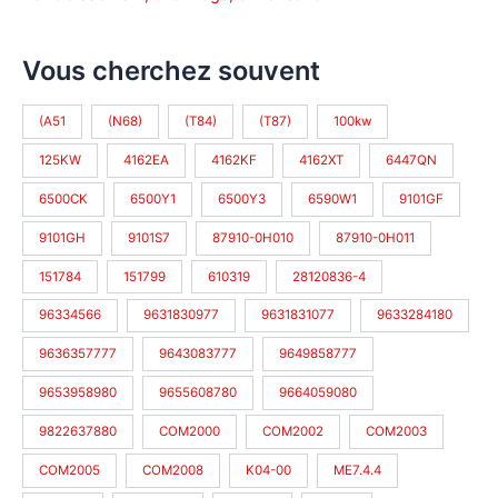
Vous cherchez souvent
(A51
(N68)
(T84)
(T87)
100kw
125KW
4162EA
4162KF
4162XT
6447QN
6500CK
6500Y1
6500Y3
6590W1
9101GF
9101GH
9101S7
87910-0H010
87910-0H011
151784
151799
610319
28120836-4
96334566
9631830977
9631831077
9633284180
9636357777
9643083777
9649858777
9653958980
9655608780
9664059080
9822637880
COM2000
COM2002
COM2003
COM2005
COM2008
K04-00
ME7.4.4