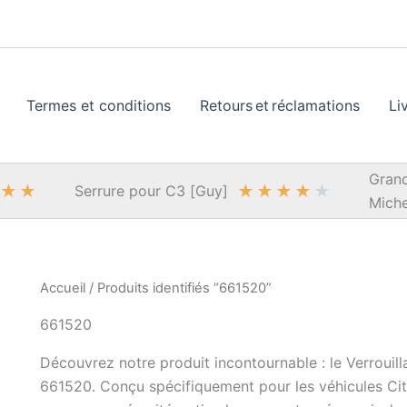
Termes et conditions
Retours et réclamations
Li
Grand
★
★
★
★
★
★
★
Serrure pour C3 [Guy]
Miche
Accueil
/ Produits identifiés “661520”
661520
Découvrez notre produit incontournable : le Verroui
661520. Conçu spécifiquement pour les véhicules Cit