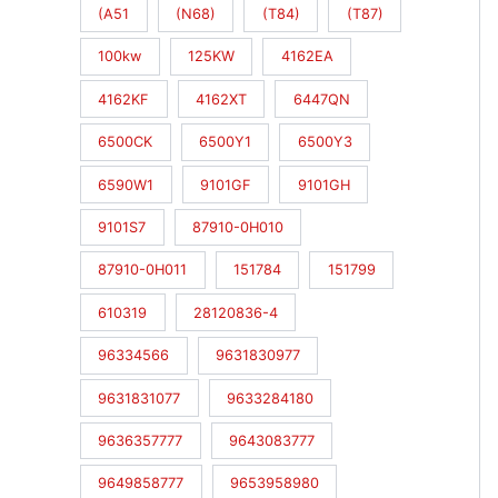
(A51
(N68)
(T84)
(T87)
100kw
125KW
4162EA
4162KF
4162XT
6447QN
6500CK
6500Y1
6500Y3
6590W1
9101GF
9101GH
9101S7
87910-0H010
87910-0H011
151784
151799
610319
28120836-4
96334566
9631830977
9631831077
9633284180
9636357777
9643083777
9649858777
9653958980