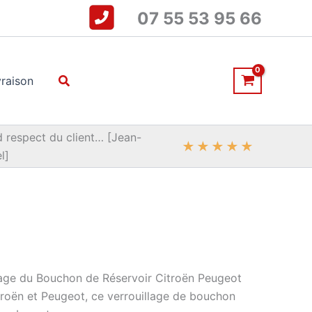
07 55 53 95 66
Rechercher
vraison
 respect du client… [Jean-
★
★
★
★
★
l]
llage du Bouchon de Réservoir Citroën Peugeot
roën et Peugeot, ce verrouillage de bouchon