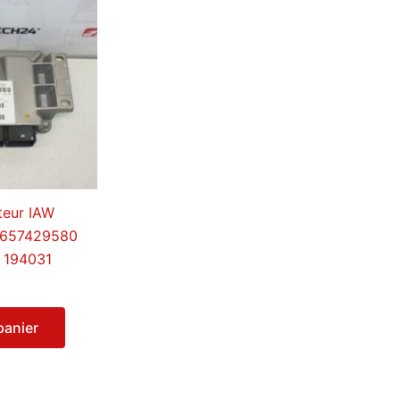
teur IAW
 9657429580
 194031
panier