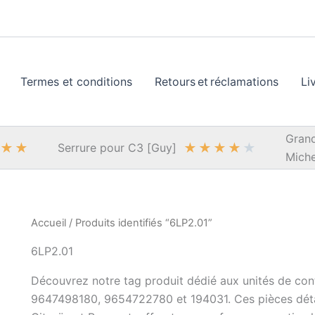
Termes et conditions
Retours et réclamations
Li
Grand
★
★
★
★
★
★
★
Serrure pour C3 [Guy]
Miche
Accueil
/ Produits identifiés “6LP2.01”
6LP2.01
Découvrez notre tag produit dédié aux unités de con
9647498180, 9654722780 et 194031. Ces pièces détac