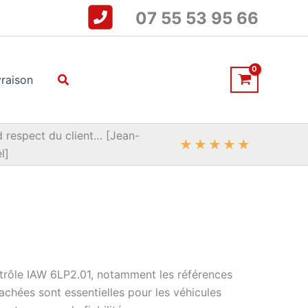
07 55 53 95 66
Rechercher
vraison
 respect du client… [Jean-
★
★
★
★
★
l]
trôle IAW 6LP2.01, notamment les références
hées sont essentielles pour les véhicules