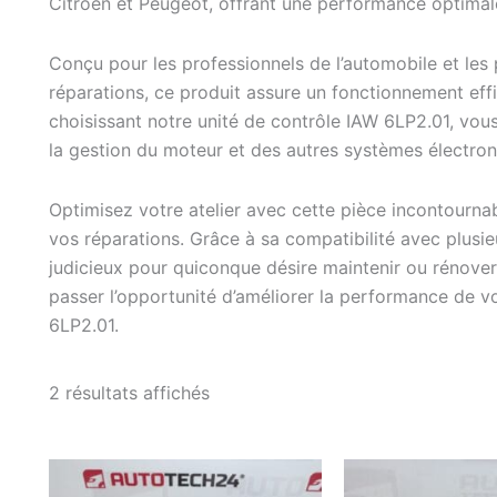
Citroën et Peugeot, offrant une performance optimale 
Conçu pour les professionnels de l’automobile et les
réparations, ce produit assure un fonctionnement ef
choisissant notre unité de contrôle IAW 6LP2.01, vous
la gestion du moteur et des autres systèmes électron
Optimisez votre atelier avec cette pièce incontourn
vos réparations. Grâce à sa compatibilité avec plusie
judicieux pour quiconque désire maintenir ou rénover
passer l’opportunité d’améliorer la performance de v
6LP2.01.
Trié
2 résultats affichés
du
plus
récent
au
plus