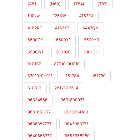
(A51
(N68)
(T84)
(T87)
100kw
125KW
4162EA
4162KF
4162XT
6447QN
6500CK
6500Y1
6500Y3
6590W1
9101GF
9101GH
9101S7
87910-0H010
87910-0H011
151784
151799
610319
28120836-4
96334566
9631830977
9631831077
9633284180
9636357777
9643083777
9649858777
9653958980