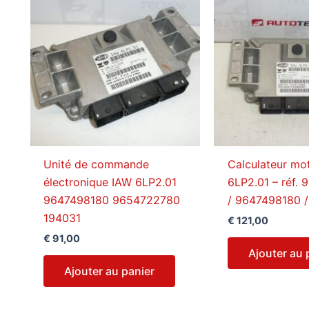
ancien
Unité de commande
Calculateur mo
électronique IAW 6LP2.01
6LP2.01 – réf.
9647498180 9654722780
/ 9647498180 /
194031
€
121,00
€
91,00
Ajouter au 
Ajouter au panier