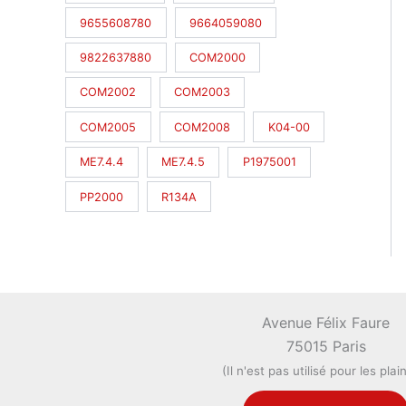
9655608780
9664059080
9822637880
COM2000
COM2002
COM2003
COM2005
COM2008
K04-00
ME7.4.4
ME7.4.5
P1975001
PP2000
R134A
Avenue Félix Faure
75015 Paris
(Il n'est pas utilisé pour les plai