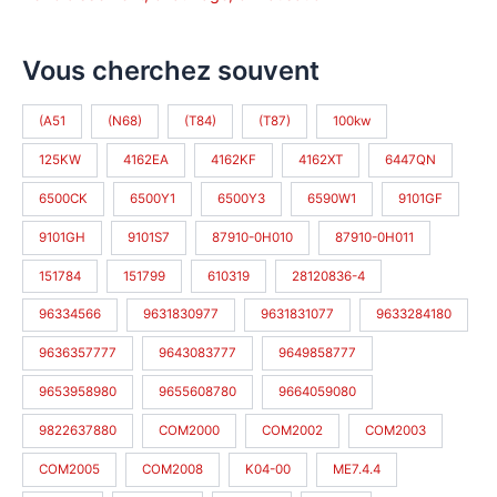
Vous cherchez souvent
(A51
(N68)
(T84)
(T87)
100kw
125KW
4162EA
4162KF
4162XT
6447QN
6500CK
6500Y1
6500Y3
6590W1
9101GF
9101GH
9101S7
87910-0H010
87910-0H011
151784
151799
610319
28120836-4
96334566
9631830977
9631831077
9633284180
9636357777
9643083777
9649858777
9653958980
9655608780
9664059080
9822637880
COM2000
COM2002
COM2003
COM2005
COM2008
K04-00
ME7.4.4