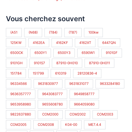
Vous cherchez souvent
(A51
(N68)
(T84)
(T87)
100kw
125KW
4162EA
4162KF
4162XT
6447QN
6500CK
6500Y1
6500Y3
6590W1
9101GF
9101GH
9101S7
87910-0H010
87910-0H011
151784
151799
610319
28120836-4
96334566
9631830977
9631831077
9633284180
9636357777
9643083777
9649858777
9653958980
9655608780
9664059080
9822637880
COM2000
COM2002
COM2003
COM2005
COM2008
K04-00
ME7.4.4