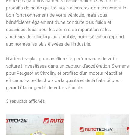
En remplaçant vos capteurs d’accélération usés par ces
produits de haute qualité, vous assurerez non seulement le
bon fonctionnement de votre véhicule, mais vous
bénéficierez également d’une conduite plus fluide et
sécurisée. Idéal pour les ateliers de réparation et les
amateurs de bricolage automobile, notre sélection répond
aux normes les plus élevées de l’industrie.
N’attendez plus pour améliorer la performance de votre
voiture ! Investissez dans un capteur d’accélération Siemens
pour Peugeot et Citroën, et profitez d’un moteur réactif et
efficace. Faites le choix de la qualité et de la fiabilité pour
garantir la longévité de votre véhicule.
Trié
3 résultats affichés
du
plus
récent
au
plus
ancien